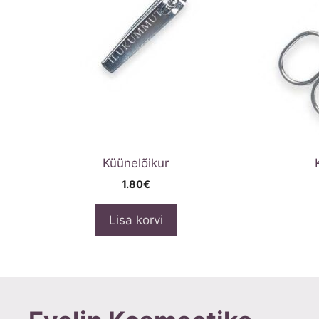
Küünelõikur
1.80
€
Lisa korvi