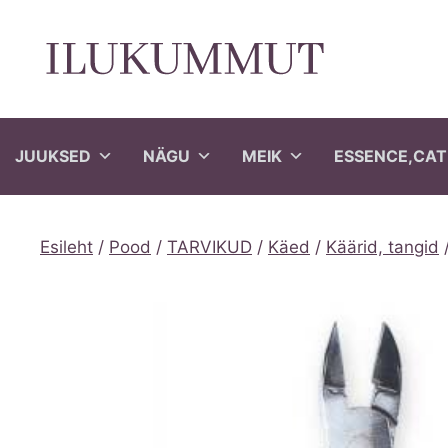
Skip
to
content
JUUKSED
NÄGU
MEIK
ESSENCE,CAT
Esileht
/
Pood
/
TARVIKUD
/
Käed
/
Käärid, tangid
/