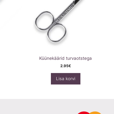
Küünekäärid turvaotstega
2.95
€
Lisa korvi