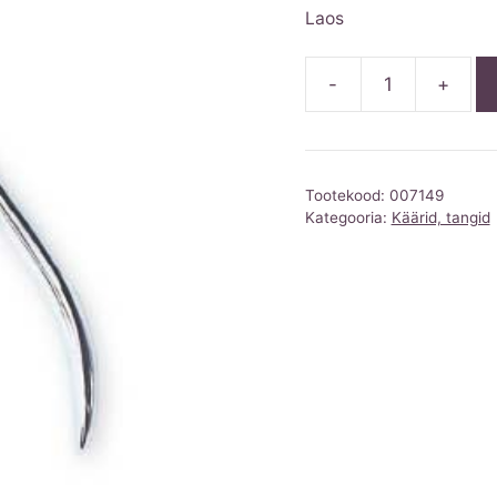
Laos
-
+
Küünetangid
TC
kogus
Tootekood:
007149
Kategooria:
Käärid, tangid