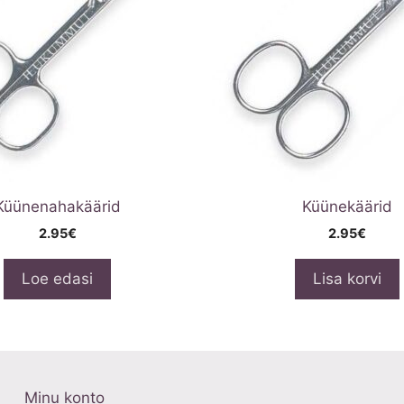
Küünenahakäärid
Küünekäärid
2.95
€
2.95
€
Loe edasi
Lisa korvi
Minu konto