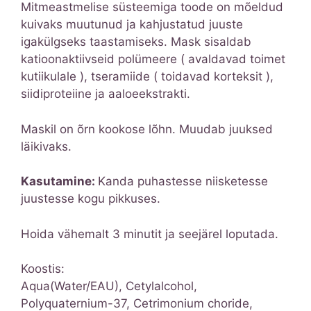
Mitmeastmelise süsteemiga toode on mõeldud
kuivaks muutunud ja kahjustatud juuste
igakülgseks taastamiseks. Mask sisaldab
katioonaktiivseid polümeere ( avaldavad toimet
kutiikulale ), tseramiide ( toidavad korteksit ),
siidiproteiine ja aaloeekstrakti.
Maskil on õrn kookose lõhn. Muudab juuksed
läikivaks.
Kasutamine:
Kanda puhastesse niisketesse
juustesse kogu pikkuses.
Hoida vähemalt 3 minutit ja seejärel loputada.
Koostis:
Aqua(Water/EAU), Cetylalcohol,
Polyquaternium-37, Cetrimonium choride,