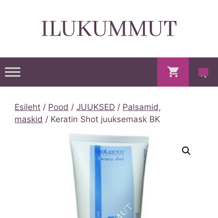
Skip
to
content
Esileht
/
Pood
/
JUUKSED
/
Palsamid,
maskid
/ Keratin Shot juuksemask BK