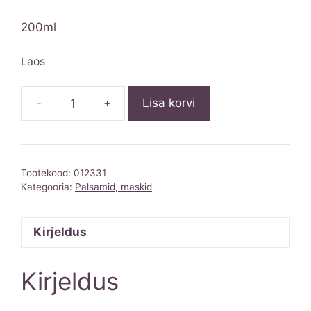
200ml
Laos
-
+
Lisa korvi
Keratin
Shot
juuksemask
BK
Tootekood:
012331
kogus
Kategooria:
Palsamid, maskid
Kirjeldus
Kirjeldus