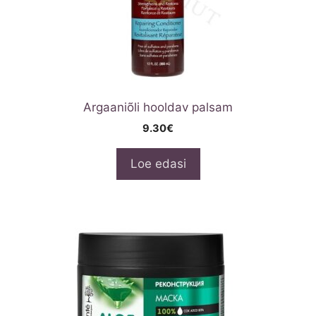
Argaaniõli hooldav palsam
9.30
€
Loe edasi