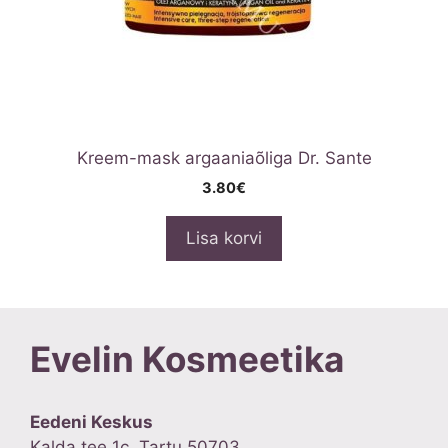
Kreem-mask argaaniaõliga Dr. Sante
3.80
€
Lisa korvi
Evelin Kosmeetika
Eedeni Keskus
Kalda tee 1c, Tartu 50703