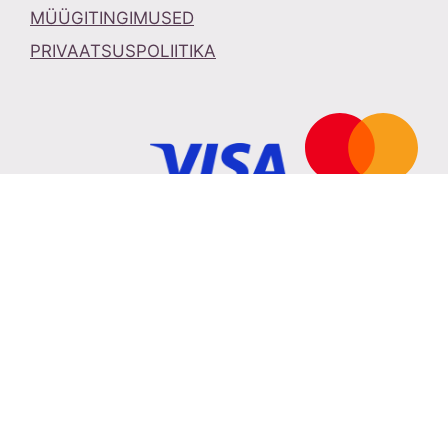
MÜÜGITINGIMUSED
PRIVAATSUSPOLIITIKA
Pirtom OÜ Eha 35, Elva vald, Tartumaa, Eesti.
info@ilukummut.ee
KMKOH nr: EE101505433
REG nr: 12210263