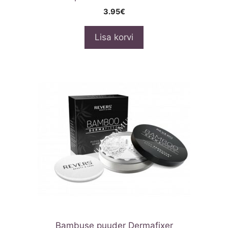
3.95
€
Lisa korvi
Bambuse puuder Dermafixer