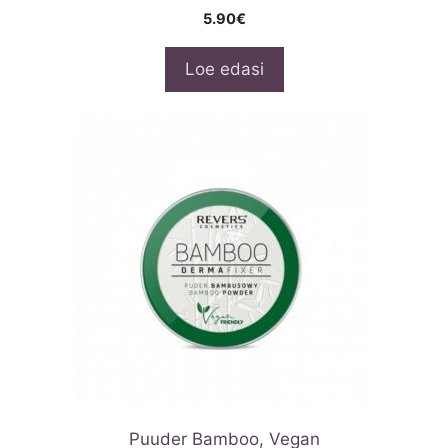
5.90
€
Loe edasi
Puuder Bamboo, Vegan