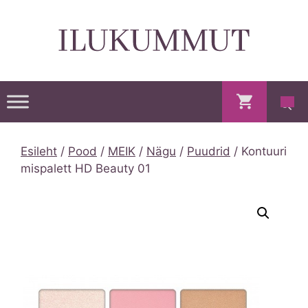
Skip
to
content
Esileht
/
Pood
/
MEIK
/
Nägu
/
Puudrid
/ Kontuuri
mispalett HD Beauty 01